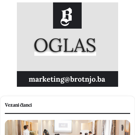
Vezani članci
B
M
L
a