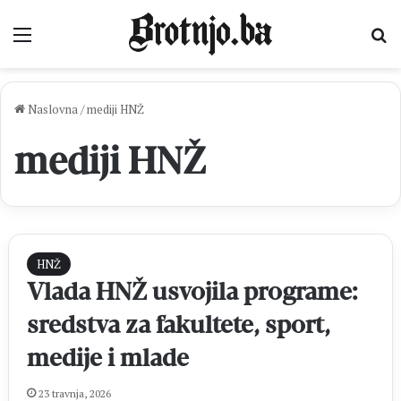
Izbornik
Pr
Naslovna
/
mediji HNŽ
mediji HNŽ
HNŽ
Vlada HNŽ usvojila programe:
sredstva za fakultete, sport,
medije i mlade
23 travnja, 2026