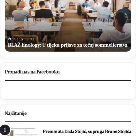
A
t
Ž
e
E
j
n
R
o
o
l
z
o
i
prije 13 minuta
g
BLAŽ Enology: U tijeku prijave za tečaj sommelierstva
ć
y
:
:
“
U
C
t
i
Pronađi nas na Facebooku
i
l
j
j
e
B
k
r
u
o
p
t
Najčitanije
r
n
i
j
j
a
Preminula Dada Stojić, supruga Brune Stojića
a
j