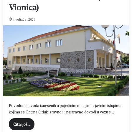
Vionica)
4 veljače, 2026
Povodom navoda iznesenih u pojedinim medijima i javnim istupima,
kojima se Općina Čitluk izravno ili neizravno dovodi u vezu s…
Čitaj još...