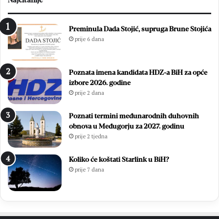
j
e
e
t
d
v
Preminula Dada Stojić, supruga Brune Stojića
e
u
prije 6 dana
:
i
E
n
m
a
Poznata imena kandidata HDZ-a BiH za opće
i
s
izbore 2026. godine
l
t
prije 2 dana
i
a
e
v
S
i
Poznati termini međunarodnih duhovnih
t
o
obnova u Međugorju za 2027. godinu
o
p
prije 2 tjedna
j
o
i
b
Koliko će koštati Starlink u BiH?
ć
j
prije 7 dana
i
e
L
d
j
n
u
i
b
č