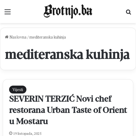
Izbornik
Pr
Naslovna
/
mediteranska kuhinja
mediteranska kuhinja
Vijesti
SEVERIN TERZIĆ Novi chef
restorana Urban Taste of Orient
u Mostaru
19 listopada, 2025