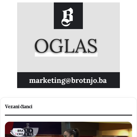
Vezani članci
S
D
j
o