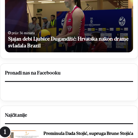
a
m
j
a
a
g
n
o
d
j
e
N
prije 36 minuta
Sjajan debi Ljubice Dugandžić: Hrvatska nakon drame
b
i
i
svladala Brazil
ž
L
i
j
ć
u
:
b
“
Pronađi nas na Facebooku
i
L
c
j
e
u
D
b
u
u
g
š
Najčitanije
a
k
n
i
d
T
Preminula Dada Stojić, supruga Brune Stojića
ž
e