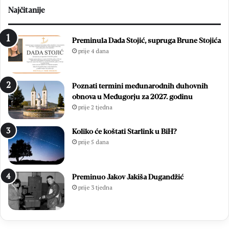
l
t
Najčitanije
a
a
z
H
a
D
Preminula Dada Stojić, supruga Brune Stojića
e
Z
prije 4 dana
l
-
e
a
k
B
Poznati termini međunarodnih duhovnih
t
i
obnova u Međugorju za 2027. godinu
r
H
prije 2 tjedna
o
z
n
a
i
o
Koliko će koštati Starlink u BiH?
č
p
prije 5 dana
k
ć
i
e
n
i
Preminuo Jakov Jakiša Dugandžić
o
z
prije 3 tjedna
v
b
a
o
c
r
:
e