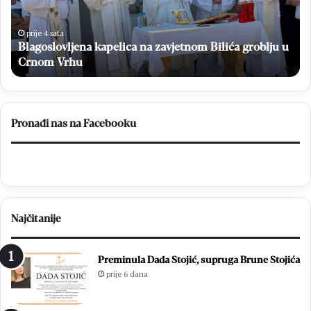
s
s
l
k
o
a
prije 4 sata
K
Blagoslovljena kapelica na zavjetnom Bilića groblju u
v
U
l
Crnom Vrhu
1
j
7
e
s
n
d
a
v
Pronađi nas na Facebooku
k
i
a
j
p
e
e
p
l
o
i
b
Najčitanije
c
j
a
e
n
d
Preminula Dada Stojić, supruga Brune Stojića
a
e
prije 6 dana
z
:
a
E
v
m