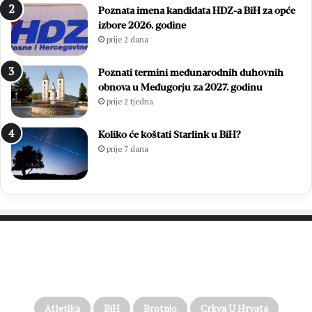
Poznata imena kandidata HDZ-a BiH za opće
j
i
izbore 2026. godine
e
l
prije 2 dana
t
i
n
e
o
S
Poznati termini međunarodnih duhovnih
m
t
obnova u Međugorju za 2027. godinu
B
o
prije 2 tjedna
i
j
l
i
Koliko će koštati Starlink u BiH?
i
ć
prije 7 dana
ć
i
a
L
g
j
r
u
o
b
b
i
l
c
PROČITAJTE JOŠ…
j
a
u
D
u
u
C
g
Atletika
BiH
Brotnjo
Crkva U Hrvata