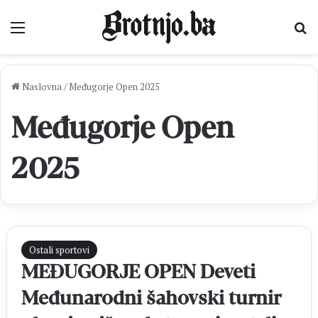
Izbornik
Pr
Naslovna
/
Međugorje Open 2025
Međugorje Open
2025
Ostali sportovi
MEĐUGORJE OPEN Deveti
Međunarodni šahovski turnir