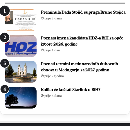
n
z
1
i
Preminula Dada Stojić, supruga Brune Stojića
8
ć
prije 5 dana
.
i
D
i
a
z
Poznata imena kandidata HDZ-a BiH za opće
n
b
izbore 2026. godine
B
o
prije 1 dan
l
r
i
i
z
l
Poznati termini međunarodnih duhovnih
a
i
obnova u Međugorju za 2027. godinu
n
f
prije 2 tjedna
a
i
c
n
Koliko će koštati Starlink u BiH?
a
a
prije 6 dana
l
e
M
N
L