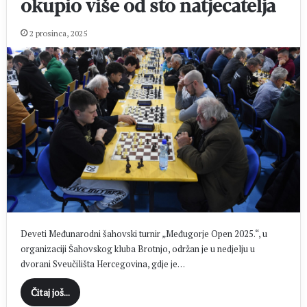
okupio više od sto natjecatelja
2 prosinca, 2025
Deveti Međunarodni šahovski turnir „Međugorje Open 2025.“, u
organizaciji Šahovskog kluba Brotnjo, održan je u nedjelju u
dvorani Sveučilišta Hercegovina, gdje je…
Čitaj još...