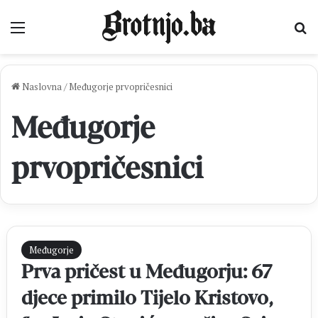
Izbornik
Pr
Naslovna
/
Međugorje prvopričesnici
Međugorje
prvopričesnici
Međugorje
Prva pričest u Međugorju: 67
djece primilo Tijelo Kristovo,