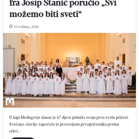
fra Josip Stanić poručio „Svi
možemo biti sveti“
10 svibnja, 2026
U župi Međugorje danas je 67 djece primilo svoju prvu svetu pričest.
Svečano slavlje započelo je procesijom prvopričesnika prema
crkvi…