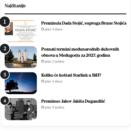
r
p
Najčitanije
e
ć
d
i
s
m
Preminula Dada Stojić, supruga Brune Stojića
l
i
prije 3 dana
a
z
v
b
i
o
Poznati termini međunarodnih duhovnih
o
r
obnova u Međugorju za 2027. godinu
z
i
prije 2 tjedna
a
m
v
a
r
2
Koliko će koštati Starlink u BiH?
š
0
prije 4 dana
n
2
u
6
m
.
Preminuo Jakov Jakiša Dugandžić
i
:
prije 3 tjedna
s
O
u
t
3
i
7
s