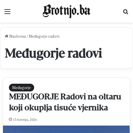
Izbornik
Pr
Naslovna
/
Međugorje radovi
Međugorje radovi
Međugorje
MEĐUGORJE Radovi na oltaru
koji okuplja tisuće vjernika
13 travnja, 2026