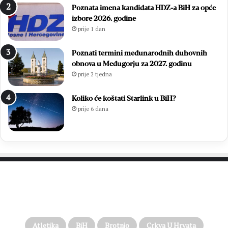
Poznata imena kandidata HDZ-a BiH za opće
n
b
izbore 2026. godine
B
o
prije 1 dan
l
r
i
i
z
l
Poznati termini međunarodnih duhovnih
a
i
obnova u Međugorju za 2027. godinu
n
f
prije 2 tjedna
a
i
c
n
Koliko će koštati Starlink u BiH?
a
a
prije 6 dana
l
e
M
N
L
M
Z
PROČITAJTE JOŠ…
o
p
ć
i
Atletika
BiH
Brotnjo
Crkva U Hrvata