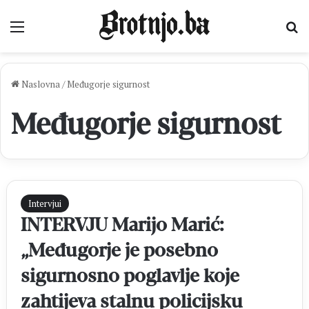
Izbornik
Pr
Naslovna
/
Međugorje sigurnost
Međugorje sigurnost
Intervjui
INTERVJU Marijo Marić:
„Međugorje je posebno
sigurnosno poglavlje koje
zahtijeva stalnu policijsku