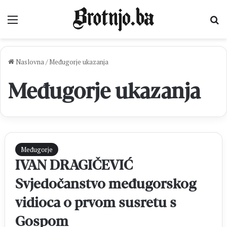
Izbornik
Pr
Naslovna
/
Međugorje ukazanja
Međugorje ukazanja
Međugorje
IVAN DRAGIČEVIĆ
Svjedočanstvo međugorskog
vidioca o prvom susretu s
Gospom