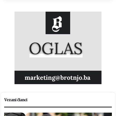
Vezani članci
K
B