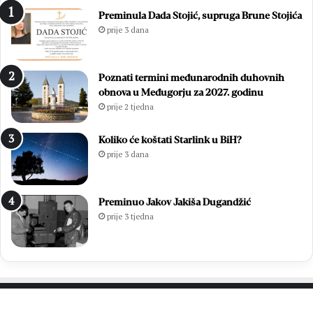
n
e
Preminula Dada Stojić, supruga Brune Stojića
i
g
prije 3 dana
c
l
u
e
O
d
Poznati termini međunarodnih duhovnih
l
i
obnova u Međugorju za 2027. godinu
u
:
prije 2 tjedna
j
O
e
n
:
l
Koliko će koštati Starlink u BiH?
P
i
prije 3 dana
o
n
b
e
j
p
Preminuo Jakov Jakiša Dugandžić
e
r
prije 3 tjedna
d
i
a
j
k
a
o
v
j
e
a
o