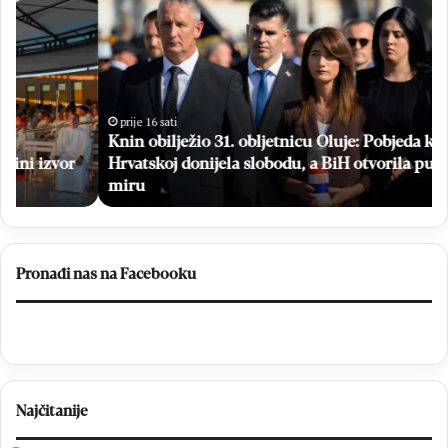
n
e
i
s
n
p
o
l
b
a
i
t
prije 16 sati
Knin obilježio 31. obljetnicu Oluje: Pobjeda koja je
l
n
Hrvatskoj donijela slobodu, a BiH otvorila put prema
j
i
e
miru
m
ž
a
i
m
o
o
3
g
Pronađi nas na Facebooku
1
r
.
a
o
f
b
s
l
k
j
i
Najčitanije
e
p
t
r