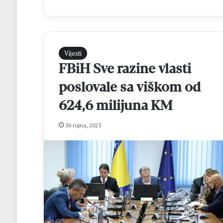
Vijesti
FBiH Sve razine vlasti
poslovale sa viškom od
624,6 milijuna KM
F
r
30 rujna, 2025
a
D
i
d
prije 3 sata
a
Fra Didak Buntić
k
središnjih motiv
B
jeseni
u
n