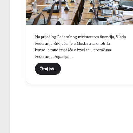
t
i
ć
j
e
d
Na prijedlog Federalnog ministarstva financija, Vlada
a
Federacije BiH jučer je u Mostaru razmotrila
n
konsolidirano izvješće o izvršenju proračuna
o
Federacije, županija,…
d
s
Čitaj još...
r
e
d
i
š
n
j
i
h
m