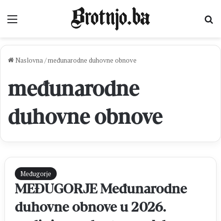
Izbornik
Pr
Naslovna
/
međunarodne duhovne obnove
međunarodne
duhovne obnove
Međugorje
MEĐUGORJE Međunarodne
duhovne obnove u 2026.