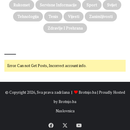
t
Rukomet
Servisne Informacije
Sport
Svijet
n
j
Tehnologija
Tenis
Vijesti
Zanimljivosti
o
2
Zdravlje I Prehrana
0
2
6
@on Twitter
.
Error Can not Get Posts, Incorrect account info.
© Copyright 2026, Sva prava zadržana |
Brotnjo.ba
| Proudly Hosted
by
Brotnjo.ba
Naslovnica
Facebook
X
YouTube