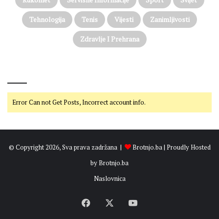
n
j
Tehnologija
Tenis
Vijesti
Zanimljivosti
o
2
Zdravlje I Prehrana
0
2
6
@on Twitter
.
Error Can not Get Posts, Incorrect account info.
© Copyright 2026, Sva prava zadržana |
Brotnjo.ba
| Proudly Hosted
by
Brotnjo.ba
Naslovnica
Facebook
X
YouTube