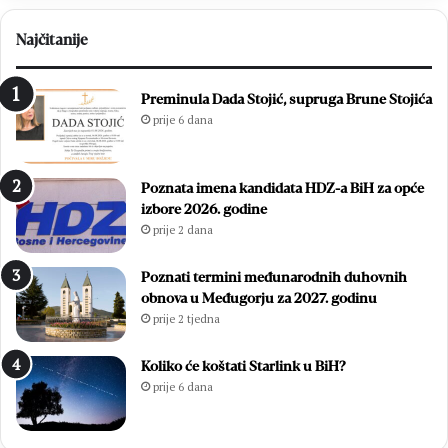
l
H
j
a
Najčitanije
e
m
n
z
1
i
Preminula Dada Stojić, supruga Brune Stojića
8
ć
prije 6 dana
.
i
D
i
a
z
Poznata imena kandidata HDZ-a BiH za opće
n
b
izbore 2026. godine
B
o
prije 2 dana
l
r
i
i
z
l
Poznati termini međunarodnih duhovnih
a
i
obnova u Međugorju za 2027. godinu
n
f
prije 2 tjedna
a
i
c
n
Koliko će koštati Starlink u BiH?
a
a
prije 6 dana
l
e
M