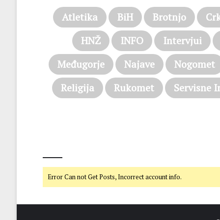
Atletika
BiH
Brotnjo
Cr
HNŽ
INFO
Intervjui
Međugorje
Najave
Nogomet
Religija
Rukomet
Servisne I
@on Twitter
Error Can not Get Posts, Incorrect account info.