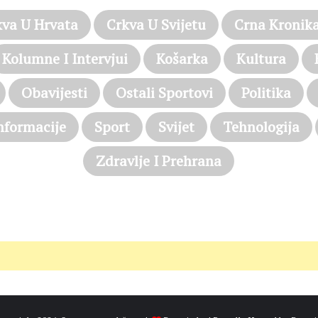
kva U Hrvata
Crkva U Svijetu
Crna Kronik
Kolumne I Intervjui
Košarka
Kultura
Obavijesti
Ostali Sportovi
Politika
nformacije
Sport
Svijet
Tehnologija
Zdravlje I Prehrana