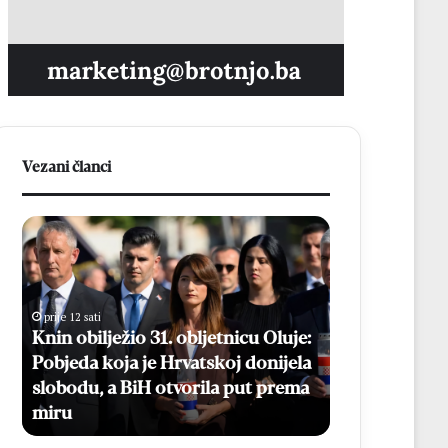
Vezani članci
K
B
n
e
i
s
n
p
o
l
prije 12 sati
b
a
Knin obilježio 31. obljetnicu Oluje:
prije 13 sati
i
t
Pobjeda koja je Hrvatskoj donijela
Besplatni ma
l
n
slobodu, a BiH otvorila put prema
Online prijav
j
i
miru
kolovoza
e
m
ž
a