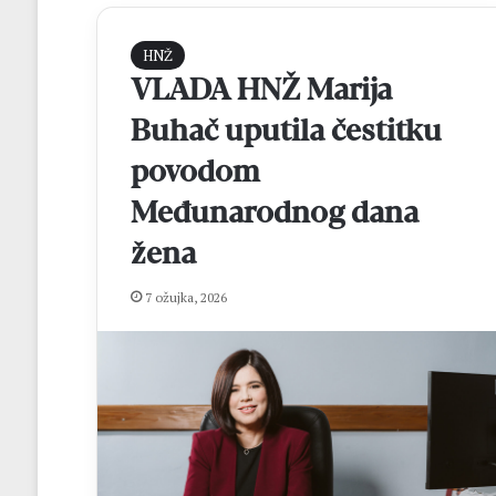
HNŽ
VLADA HNŽ Marija
Buhač uputila čestitku
povodom
Međunarodnog dana
žena
H
N
K
7 ožujka, 2026
B
r
o
t
prije 17 sati
n
HNK Brotnjo i H
j
Kupa NS HNŽ na
o
i