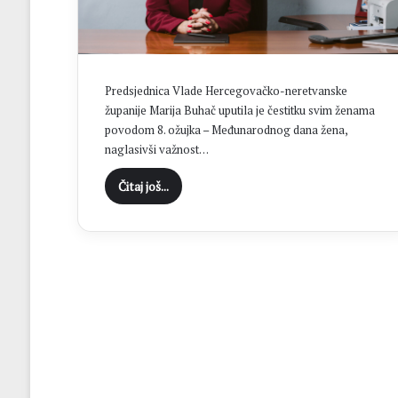
H
N
K
S
t
Predsjednica Vlade Hercegovačko-neretvanske
o
županije Marija Buhač uputila je čestitku svim ženama
l
povodom 8. ožujka – Međunarodnog dana žena,
a
naglasivši važnost…
c
u
Čitaj još...
f
i
n
a
l
u
K
u
p
a
N