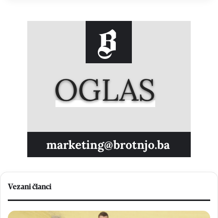
Vezani članci
V
N