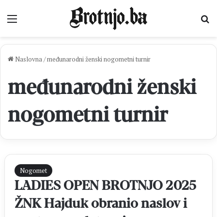
Izbornik
Pr
Naslovna
/
međunarodni ženski nogometni turnir
međunarodni ženski
nogometni turnir
Nogomet
LADIES OPEN BROTNJO 2025
ŽNK Hajduk obranio naslov i