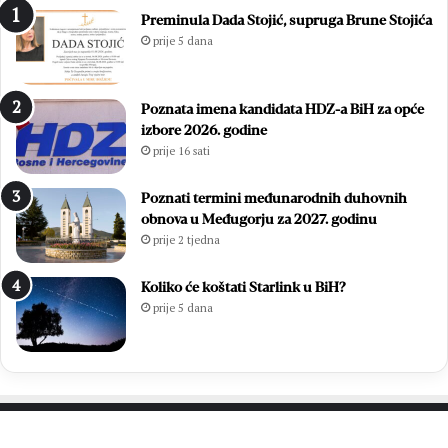
n
i
Preminula Dada Stojić, supruga Brune Stojića
j
s
prije 5 dana
o
u
:
ć
Z
a
Poznata imena kandidata HDZ-a BiH za opće
v
m
izbore 2026. godine
o
l
prije 16 sati
n
a
i
d
m
i
Poznati termini međunarodnih duhovnih
i
h
obnova u Međugorju za 2027. godinu
r
,
prije 2 tjedna
Ć
v
a
i
Koliko će koštati Starlink u BiH?
v
š
prije 5 dana
a
e
r
o
p
d
o
7
n
0
o
0