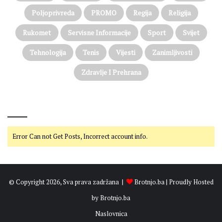
j
o
Poljoprivreda
PROMO
Regija
Religija
e
v
l
o
Rukomet
Servisne Informacije
Sport
Svijet
a
z
s
a
Tehnologija
Tenis
Vijesti
Zanimljivosti
l
o
Zdravlje I Prehrana
b
o
d
@on Twitter
u
,
a
Error Can not Get Posts, Incorrect account info.
B
i
H
o
© Copyright 2026, Sva prava zadržana |
Brotnjo.ba
| Proudly Hosted
t
v
by
Brotnjo.ba
o
Naslovnica
r