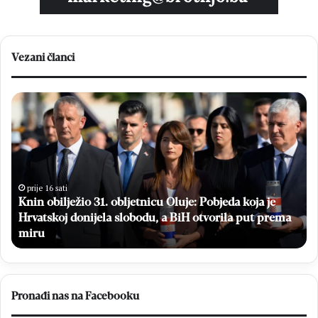
Vezani članci
K
B
n
e
i
s
n
p
o
l
b
a
i
t
prije 16 sati
Knin obilježio 31. obljetnicu Oluje: Pobjeda koja je
l
n
Hrvatskoj donijela slobodu, a BiH otvorila put prema
j
i
e
miru
m
ž
a
i
m
o
o
3
g
Pronađi nas na Facebooku
1
r