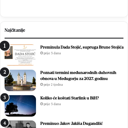
.
a
o
f
b
s
l
k
j
i
Najčitanije
e
p
t
r
n
e
Preminula Dada Stojić, supruga Brune Stojića
i
g
prije 3 dana
c
l
u
e
O
d
Poznati termini međunarodnih duhovnih
l
i
obnova u Međugorju za 2027. godinu
u
:
prije 2 tjedna
j
O
e
n
:
l
Koliko će koštati Starlink u BiH?
P
i
prije 3 dana
o
n
b
e
j
p
Preminuo Jakov Jakiša Dugandžić
e
r