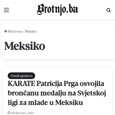
Izbornik
Pr
Naslovna
/
Meksiko
Meksiko
Ostali sportovi
KARATE Patricija Prga osvojila
brončanu medalju na Svjetskoj
ligi za mlade u Meksiku
8 kolovoza, 2025