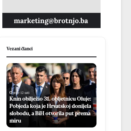
Vezani članci
K
B
n
e
i
s
n
p
o
l
prije 12 sati
b
a
Knin obilježio 31. obljetnicu Oluje:
prije 14 sati
i
t
Pobjeda koja je Hrvatskoj donijela
Besplatni ma
l
n
slobodu, a BiH otvorila put prema
Online prijav
j
i
miru
kolovoza
e
m
ž
a