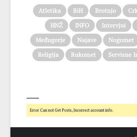
Atletika
BiH
Brotnjo
Cr
HNŽ
INFO
Intervjui
Međugorje
Najave
Nogomet
Religija
Rukomet
Servisne I
@on Twitter
Error Can not Get Posts, Incorrect account info.