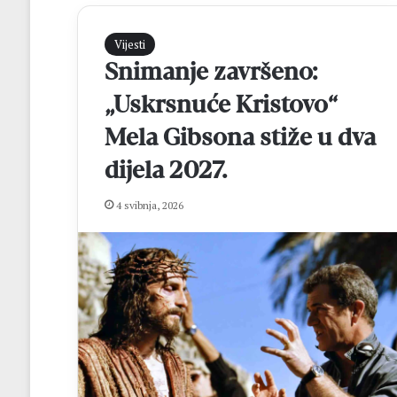
Vijesti
Snimanje završeno:
„Uskrsnuće Kristovo“
Mela Gibsona stiže u dva
dijela 2027.
H
4 svibnja, 2026
N
K
B
r
o
t
prije 18 sati
n
HNK Brotnjo i H
j
Kupa NS HNŽ na
o
i