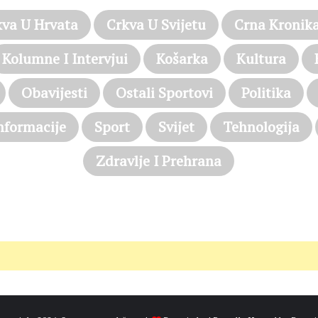
kva U Hrvata
Crkva U Svijetu
Crna Kronik
Kolumne I Intervjui
Košarka
Kultura
Obavijesti
Ostali Sportovi
Politika
nformacije
Sport
Svijet
Tehnologija
Zdravlje I Prehrana