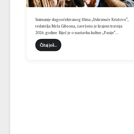
H
N
K
Snimanje dugoočekivanog filma „Uskrsnuće Kristovo“,
S
redatelja Mela Gibsona, završeno je krajem travnja
t
2026. godine. Riječ je o nastavku kultne „Pasije“…
o
l
Čitaj još...
a
c
u
f
i
n
a
l
u
K
u
p
a
N