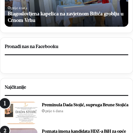
l
k
o
a
prije 4 sata
K
Blagoslovljena kapelica na zavjetnom Bilića groblju u
v
U
l
Crnom Vrhu
1
j
7
e
s
n
d
a
v
Pronađi nas na Facebooku
k
i
a
j
p
e
e
p
l
o
i
b
Najčitanije
c
j
a
e
n
d
Preminula Dada Stojić, supruga Brune Stojića
a
e
prije 6 dana
z
:
a
E
v
m
Poznata imena kandidata HDZ-a BiH za opće
j
i