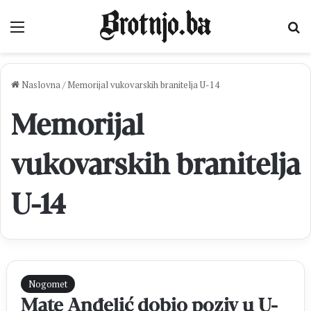
Izbornik
Pr
Naslovna
/
Memorijal vukovarskih branitelja U-14
Memorijal
vukovarskih branitelja
U-14
Nogomet
Mate Anđelić dobio poziv u U-