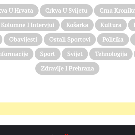
kva U Hrvata
Crkva U Svijetu
Crna Kronik
Kolumne I Intervjui
Košarka
Kultura
Obavijesti
Ostali Sportovi
Politika
nformacije
Sport
Svijet
Tehnologija
Zdravlje I Prehrana