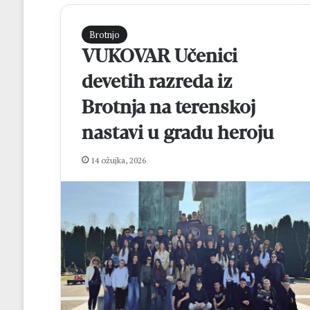
Brotnjo
VUKOVAR Učenici
devetih razreda iz
Brotnja na terenskoj
nastavi u gradu heroju
H
14 ožujka, 2026
N
K
B
r
o
t
prije 17 sati
n
HNK Brotnjo i H
j
Kupa NS HNŽ na
o
i