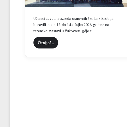
H
N
K
Učenici devetih razreda osnovnih škola iz Brotnja
S
boravili su od 12. do 14. ožujka 2026. godine na
t
terenskoj nastavi u Vukovaru, gdje su…
o
l
Čitaj još...
a
c
u
f
i
n
a
l
u
K
u
p
a
N