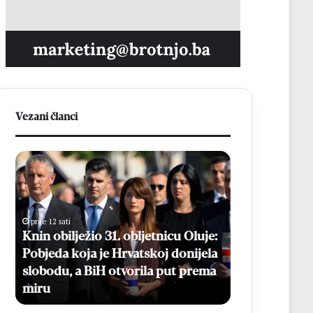
Vezani članci
K
B
n
e
i
s
n
p
o
l
prije 12 sati
b
a
Knin obilježio 31. obljetnicu Oluje:
prije 13 sati
i
t
Pobjeda koja je Hrvatskoj donijela
Besplatni ma
l
n
slobodu, a BiH otvorila put prema
Online prijav
j
i
miru
kolovoza
e
m
ž
a