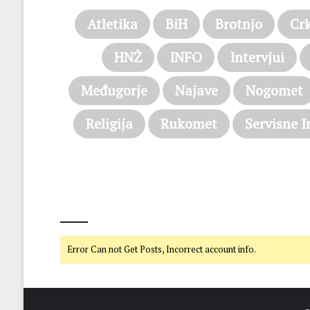
Atletika
BiH
Brotnjo
Cr
HNŽ
INFO
Intervjui
Međugorje
Najave
Nogomet
Religija
Rukomet
Servisne I
@on Twitter
Error Can not Get Posts, Incorrect account info.