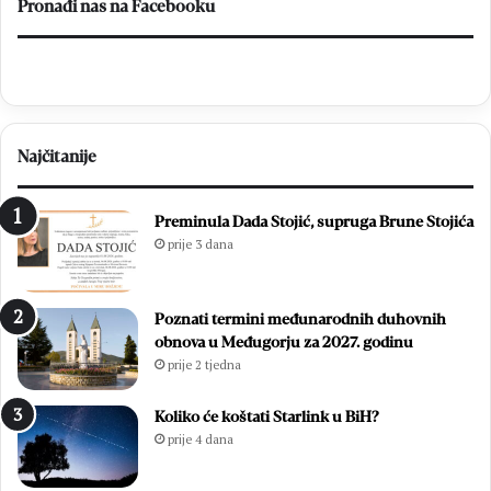
v
a
Pronađi nas na Facebooku
i
t
č
i
i
n
ć
a
p
O
r
p
Najčitanije
e
ć
d
i
s
m
Preminula Dada Stojić, supruga Brune Stojića
l
i
prije 3 dana
a
z
v
b
i
o
Poznati termini međunarodnih duhovnih
o
r
obnova u Međugorju za 2027. godinu
z
i
prije 2 tjedna
a
m
v
a
r
2
Koliko će koštati Starlink u BiH?
š
0
prije 4 dana
n
2
u
6