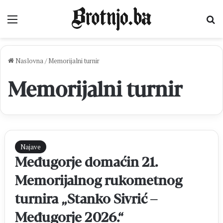
Izbornik
Pr
Naslovna
/
Memorijalni turnir
Memorijalni turnir
Najave
Međugorje domaćin 21.
Memorijalnog rukometnog
turnira „Stanko Sivrić –
Međugorje 2026.“