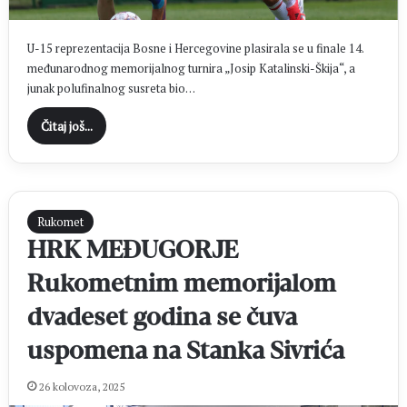
U-15 reprezentacija Bosne i Hercegovine plasirala se u finale 14.
međunarodnog memorijalnog turnira „Josip Katalinski-Škija“, a
junak polufinalnog susreta bio…
Čitaj još...
Rukomet
HRK MEĐUGORJE
Rukometnim memorijalom
dvadeset godina se čuva
uspomena na Stanka Sivrića
26 kolovoza, 2025