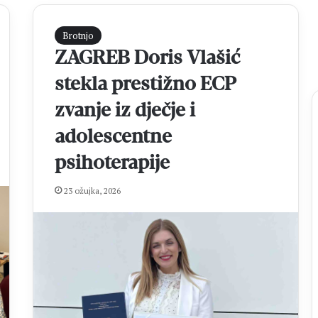
Brotnjo
ZAGREB Doris Vlašić
stekla prestižno ECP
zvanje iz dječje i
adolescentne
psihoterapije
B
r
o
23 ožujka, 2026
ć
a
n
prije 8 sati
k
j Brotnja je
Broćanka Emilie Stojić briljirala u
a
plasman u Prvu ligu
velikoj pobjedi Hrvatske nad
E
Brazilom
m
i