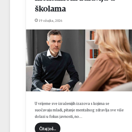
j
e
školama
l
i
19 ožujka, 2026
g
e
i
p
l
a
s
m
a
n
u
P
r
U vrijeme sve izraženijih izazova s kojima se
v
suočavaju mladi, pitanje mentalnog zdravlja sve više
u
dolazi u fokus javnosti, no…
l
i
Čitaj još...
g