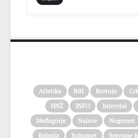
Atletika
BiH
Brotnjo
Cr
HNŽ
INFO
Intervjui
Međugorje
Najave
Nogomet
Religija
Rukomet
Servisne I