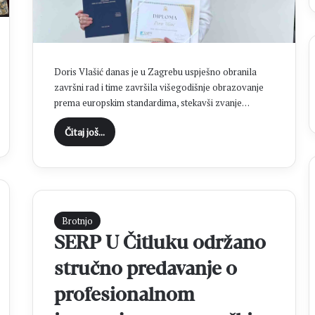
l
i
e
S
t
Doris Vlašić danas je u Zagrebu uspješno obranila
o
završni rad i time završila višegodišnje obrazovanje
j
prema europskim standardima, stekavši zvanje…
i
ć
Čitaj još...
b
r
i
l
j
i
Brotnjo
r
SERP U Čitluku održano
a
l
stručno predavanje o
a
u
profesionalnom
v