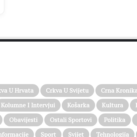
PROČITAJTE JOŠ…
kva U Hrvata
Crkva U Svijetu
Crna Kronik
Kolumne I Intervjui
Košarka
Kultura
Obavijesti
Ostali Sportovi
Politika
nformacije
Sport
Svijet
Tehnologija