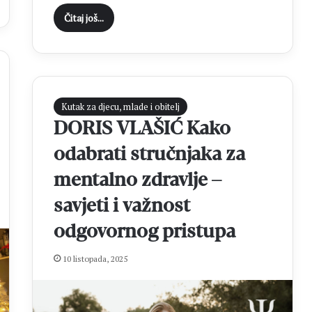
a
Čitaj još...
d
B
r
a
z
i
Kutak za djecu, mlade i obitelj
l
DORIS VLAŠIĆ Kako
o
m
odabrati stručnjaka za
mentalno zdravlje –
savjeti i važnost
odgovornog pristupa
10 listopada, 2025