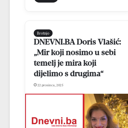
u
F
B
i
H
Brotnjo
DNEVNI.BA Doris Vlašić:
„Mir koji nosimo u sebi
temelj je mira koji
dijelimo s drugima“
22 prosinca, 2025