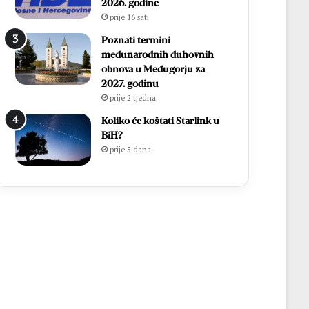
i
h
2026. godine
r
,
prije 16 sati
Ć
v
Poznati termini
a
i
međunarodnih duhovnih
v
š
obnova u Međugorju za
a
e
2027. godinu
r
o
prije 2 tjedna
p
d
o
7
Koliko će koštati Starlink u
n
0
BiH?
o
0
prije 5 dana
v
s
n
v
o
e
u
ć
p
e
o
n
z
i
n
k
a
a
t
i
o
1