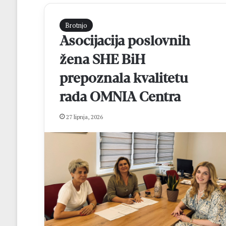
Brotnjo
Asocijacija poslovnih
žena SHE BiH
prepoznala kvalitetu
rada OMNIA Centra
M
27 lipnja, 2026
a
t
e
j
R
prije 12 sati
o
Matej Rozić: “Cil
z
osvajanje lige i 
i
FBiH
ć
: