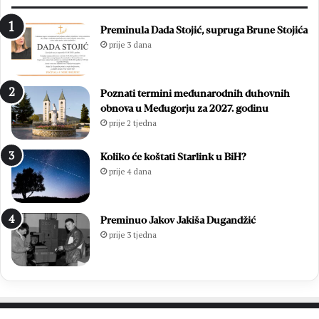
d
t
i
n
Preminula Dada Stojić, supruga Brune Stojića
f
i
prije 3 dana
e
c
s
u
t
O
Poznati termini međunarodnih duhovnih
u
l
obnova u Međugorju za 2027. godinu
:
u
prije 2 tjedna
K
j
r
e
i
:
Koliko će koštati Starlink u BiH?
s
P
prije 4 dana
t
o
j
b
e
j
Preminuo Jakov Jakiša Dugandžić
j
e
prije 3 tjedna
e
d
d
a
i
k
n
o
i
j