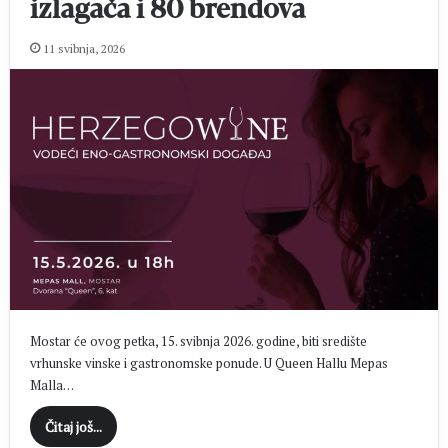
izlagača i 80 brendova
11 svibnja, 2026
Mostar će ovog petka, 15. svibnja 2026. godine, biti središte
vrhunske vinske i gastronomske ponude. U Queen Hallu Mepas
Malla…
Čitaj još...