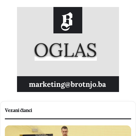
Vezani članci
V
N
e
a