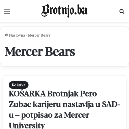
Izbornik
Pr
Naslovna
/
Mercer Bears
Mercer Bears
Košarka
KOŠARKA Brotnjak Pero
Zubac karijeru nastavlja u SAD-
u – potpisao za Mercer
University