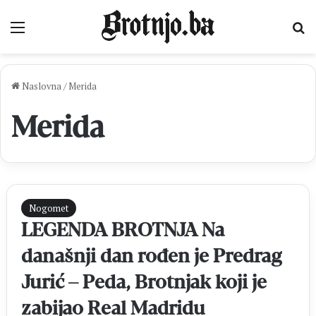
Izbornik
Pr
Naslovna
/
Merida
Merida
Nogomet
LEGENDA BROTNJA Na
današnji dan rođen je Predrag
Jurić – Peda, Brotnjak koji je
zabijao Real Madridu