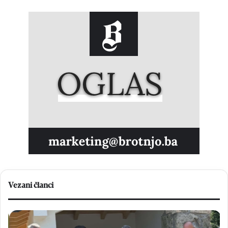
Vezani članci
B
H
l
r