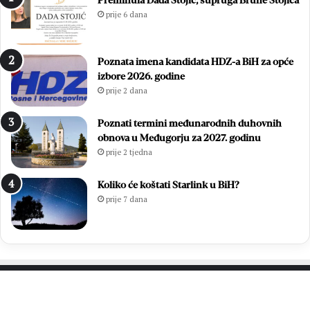
Preminula Dada Stojić, supruga Brune Stojića
a
e
prije 6 dana
z
:
a
E
v
m
Poznata imena kandidata HDZ-a BiH za opće
j
i
izbore 2026. godine
e
l
prije 2 dana
t
i
n
e
o
S
Poznati termini međunarodnih duhovnih
m
t
obnova u Međugorju za 2027. godinu
B
o
prije 2 tjedna
i
j
l
i
Koliko će koštati Starlink u BiH?
i
ć
prije 7 dana
ć
i
a
L
g
j
r
u
o
b
b
i
l
c