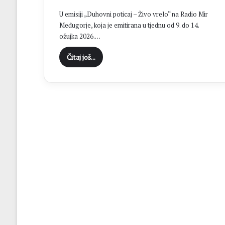
v
U emisiji „Duhovni poticaj – Živo vrelo“ na Radio Mir
a
l
Međugorje, koja je emitirana u tjednu od 9. do 14.
a
u
ožujka 2026.…
d
M
a
Čitaj još...
N
o
K
N
B
e
r
o
e
t
n
v
u
o
i
n
Z
a
v
s
o
t
n
a
v
m
i