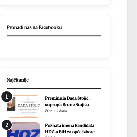
c
l
i
i
D
e
o
S
Pronađi nas na Facebooku
n
t
j
o
i
j
H
i
a
ć
m
b
z
r
i
i
ć
l
Najčitanije
i
j
i
i
Preminula Dada Stojić,
z
r
supruga Brune Stojića
b
a
prije 5 dana
o
l
r
a
i
u
Poznata imena kandidata
l
v
HDZ-a BiH za opće izbore