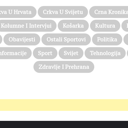
kva U Hrvata
Crkva U Svijetu
Crna Kronik
Kolumne I Intervjui
Košarka
Kultura
Obavijesti
Ostali Sportovi
Politika
nformacije
Sport
Svijet
Tehnologija
Zdravlje I Prehrana