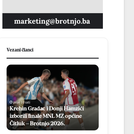
Vezani članci
K
B
r
r
e
o
h
ć
i
a
n
n
prije 10 sati
prije 1 dan
G
k
Krehin Gradac i Donji Hamzići
Broćanka Emil
r
a
izborili finale MNL MZ općine
velikoj pobj
a
E
Čitluk – Brotnjo 2026.
Brazilom
d
m
a
i