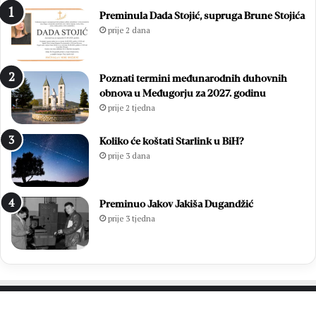
n
e
Preminula Dada Stojić, supruga Brune Stojića
i
g
prije 2 dana
c
l
u
e
O
d
Poznati termini međunarodnih duhovnih
l
i
obnova u Međugorju za 2027. godinu
u
:
prije 2 tjedna
j
O
e
n
:
l
Koliko će koštati Starlink u BiH?
P
i
prije 3 dana
o
n
b
e
j
p
Preminuo Jakov Jakiša Dugandžić
e
r
prije 3 tjedna
d
i
a
j
k
a
o
v
j
e
a
o