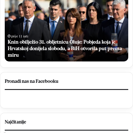
n
e
i
s
n
p
o
l
b
a
i
t
prije 11 sati
Knin obilježio 31. obljetnicu Oluje: Pobjeda koja je
l
n
Hrvatskoj donijela slobodu, a BiH otvorila put prema
j
i
e
miru
m
ž
a
i
m
o
o
3
g
Pronađi nas na Facebooku
1
r
.
a
o
f
b
s
l
k
j
i
Najčitanije
e
p
t
r