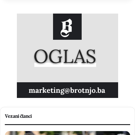
Vezani članci
K
B