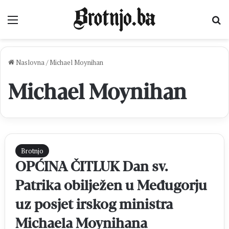
Izbornik
Pr
Naslovna
/
Michael Moynihan
Michael Moynihan
Brotnjo
OPĆINA ČITLUK Dan sv.
Patrika obilježen u Međugorju
uz posjet irskog ministra
Michaela Moynihana