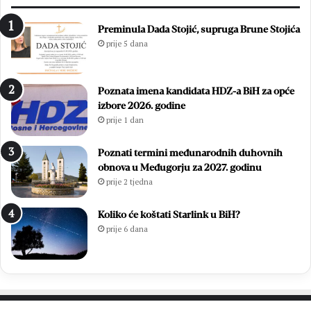
r
t
i
n
Preminula Dada Stojić, supruga Brune Stojića
l
j
prije 5 dana
j
o
i
:
r
Z
Poznata imena kandidata HDZ-a BiH za opće
a
v
izbore 2026. godine
l
o
prije 1 dan
a
n
u
i
v
m
Poznati termini međunarodnih duhovnih
e
i
obnova u Međugorju za 2027. godinu
l
r
prije 2 tjedna
i
Ć
k
a
Koliko će koštati Starlink u BiH?
o
v
prije 6 dana
j
a
p
r
o
p
b
o
j
n