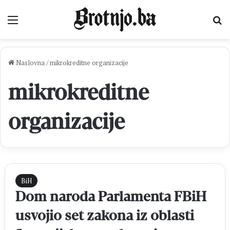
Izbornik
Pr
Naslovna
/
mikrokreditne organizacije
mikrokreditne
organizacije
BiH
Dom naroda Parlamenta FBiH
usvojio set zakona iz oblasti