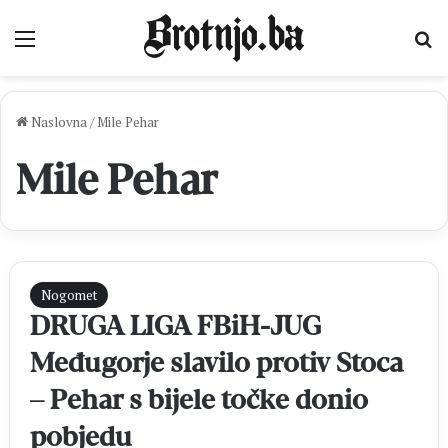
Izbornik
Pr
Naslovna
/
Mile Pehar
Mile Pehar
Nogomet
DRUGA LIGA FBiH-JUG
Međugorje slavilo protiv Stoca
– Pehar s bijele točke donio
pobjedu