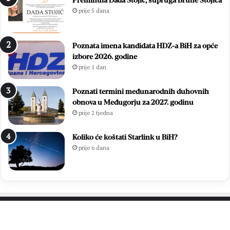
Preminula Dada Stojić, supruga Brune Stojića
l
j
prije 5 dana
j
o
i
:
r
Z
Poznata imena kandidata HDZ-a BiH za opće
a
v
izbore 2026. godine
l
o
prije 1 dan
a
n
u
i
v
m
Poznati termini međunarodnih duhovnih
e
i
obnova u Međugorju za 2027. godinu
l
r
prije 2 tjedna
i
Ć
k
a
Koliko će koštati Starlink u BiH?
o
v
prije 6 dana
j
a
p
r
o
p
b
o
j
n
e
o
d
v