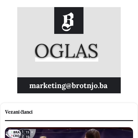
Vezani članci
B
V
r
e