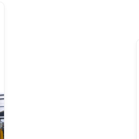
B
r
o
ć
a
n
prije 8 sati
k
j Brotnja je
Broćanka Emilie Stojić briljirala u
a
plasman u Prvu ligu
velikoj pobjedi Hrvatske nad
E
Brazilom
m
i