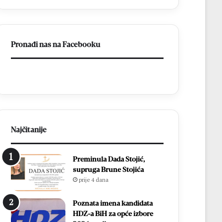
t
e
a
s
k
t
u
u
Pronađi nas na Facebooku
M
d
N
e
K
s
B
e
r
c
o
i
t
t
n
i
j
s
Najčitanije
o
u
:
ć
Preminula Dada Stojić,
Z
a
supruga Brune Stojića
v
m
prije 4 dana
o
l
n
a
i
d
Poznata imena kandidata
m
i
HDZ-a BiH za opće izbore