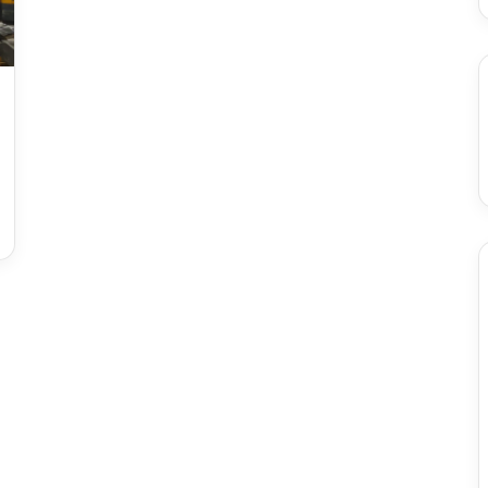
l
i
e
S
t
o
j
i
ć
b
r
i
l
j
i
r
a
l
a
u
v