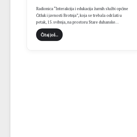
i
Radionica “Interakcija i edukacija žurnih službi općine
o
Čitluk i javnosti Brotnja”, koja se trebala održati u
3
petak, 15. svibnja, na prostoru Stare duhanske…
1
.
Čitaj još...
o
b
l
j
e
t
n
i
c
u
O
l
u
j
e
: