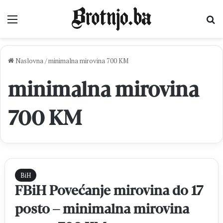
Izbornik
Pr
Naslovna
/
minimalna mirovina 700 KM
minimalna mirovina
700 KM
BiH
FBiH Povećanje mirovina do 17
posto – minimalna mirovina