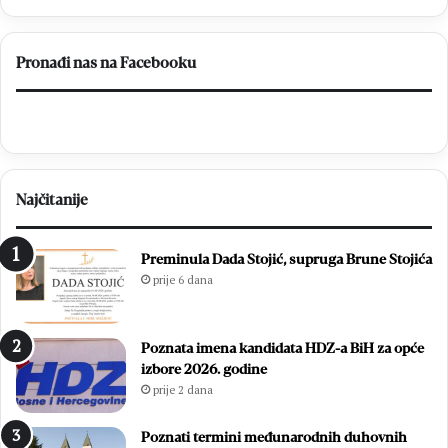
p
c
r
i
o
D
Pronađi nas na Facebooku
s
o
l
n
a
j
v
i
l
H
j
a
Najčitanije
e
m
n
z
1
i
Preminula Dada Stojić, supruga Brune Stojića
8
ć
prije 6 dana
.
i
D
i
a
z
Poznata imena kandidata HDZ-a BiH za opće
n
b
izbore 2026. godine
B
o
prije 2 dana
l
r
i
i
z
l
Poznati termini međunarodnih duhovnih