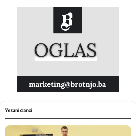
Vezani članci
V
N
e
a