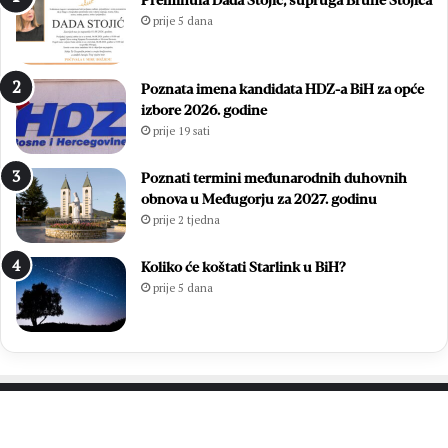
Preminula Dada Stojić, supruga Brune Stojića
j
s
prije 5 dana
o
u
:
ć
Z
a
Poznata imena kandidata HDZ-a BiH za opće
v
m
izbore 2026. godine
o
l
prije 19 sati
n
a
i
d
m
i
Poznati termini međunarodnih duhovnih
i
h
obnova u Međugorju za 2027. godinu
r
,
prije 2 tjedna
Ć
v
a
i
Koliko će koštati Starlink u BiH?
v
š
prije 5 dana
a
e
r
o
p
d
o
7
n
0
o
0
v
s