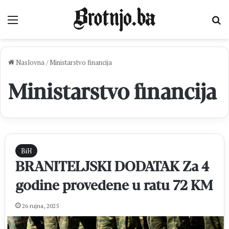
Izbornik
Pr
Naslovna
/
Ministarstvo financija
Ministarstvo financija
BiH
BRANITELJSKI DODATAK Za 4
godine provedene u ratu 72 KM
26 rujna, 2025