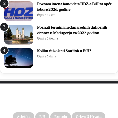
Poznata imena kandidata HDZ-a BiH za opće
v
m
izbore 2026. godine
o
l
prije 19 sati
n
a
i
d
m
i
Poznati termini međunarodnih duhovnih
i
h
obnova u Međugorju za 2027. godinu
r
,
prije 2 tjedna
Ć
v
a
i
Koliko će koštati Starlink u BiH?
v
š
prije 5 dana
a
e
r
o
p
d
o
7
n
0
o
0
v
s
PROČITAJTE JOŠ…
n
v
o
e
u
ć
p
e
Atletika
BiH
Brotnjo
Crkva U Hrvata