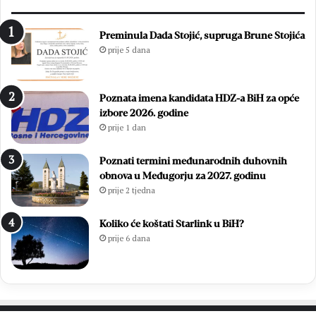
r
t
i
n
Preminula Dada Stojić, supruga Brune Stojića
l
j
prije 5 dana
j
o
i
:
r
Z
Poznata imena kandidata HDZ-a BiH za opće
a
v
izbore 2026. godine
l
o
prije 1 dan
a
n
u
i
v
m
Poznati termini međunarodnih duhovnih
e
i
obnova u Međugorju za 2027. godinu
l
r
prije 2 tjedna
i
Ć
k
a
Koliko će koštati Starlink u BiH?
o
v
prije 6 dana
j
a
p
r
o
p
b
o
j
n