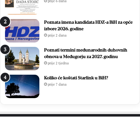
prije 6 dana
i
.
n
D
a
a
Poznata imena kandidata HDZ-a BiH za opće
s
n
izbore 2026. godine
t
B
prije 2 dana
a
l
v
i
i
z
Poznati termini međunarodnih duhovnih
o
a
obnova u Međugorju za 2027. godinu
p
n
prije 2 tjedna
o
a
b
c
Koliko će koštati Starlink u BiH?
j
a
prije 7 dana
e
d
n
i
č
k
i
PROČITAJTE JOŠ…
n