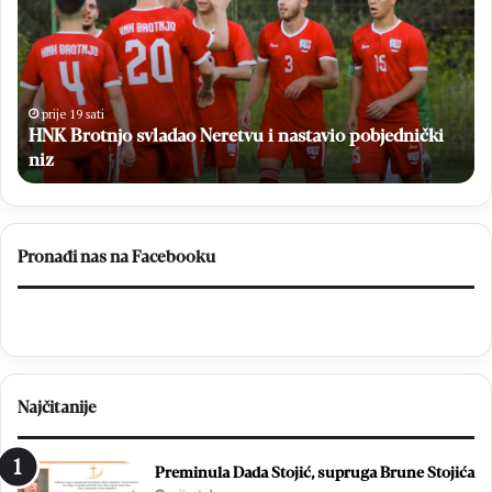
B
i
r
z
o
a
t
n
n
c
prije 19 sati
HNK Brotnjo svladao Neretvu i nastavio pobjednički
j
i
o
niz
m
s
a
v
p
l
r
a
o
Pronađi nas na Facebooku
d
s
a
l
o
a
N
v
e
l
r
j
Najčitanije
e
e
t
n
v
1
Preminula Dada Stojić, supruga Brune Stojića
u
8