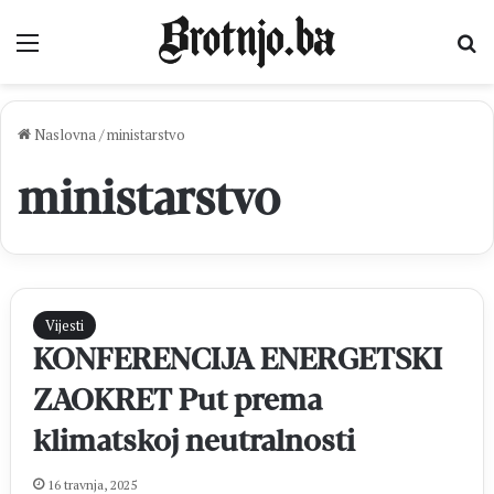
Izbornik
Pr
Naslovna
/
ministarstvo
ministarstvo
Vijesti
KONFERENCIJA ENERGETSKI
ZAOKRET Put prema
klimatskoj neutralnosti
16 travnja, 2025