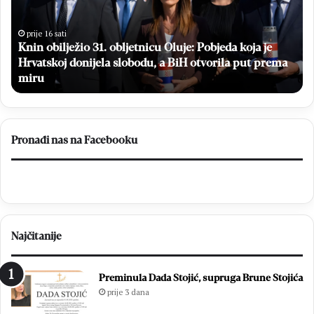
o
l
b
a
i
t
prije 16 sati
Knin obilježio 31. obljetnicu Oluje: Pobjeda koja je
l
n
Hrvatskoj donijela slobodu, a BiH otvorila put prema
j
i
e
miru
m
ž
a
i
m
o
o
3
g
Pronađi nas na Facebooku
1
r
.
a
o
f
b
s
l
k
j
i
Najčitanije
e
p
t
r
n
e
Preminula Dada Stojić, supruga Brune Stojića
i
g
prije 3 dana
c
l
u
e