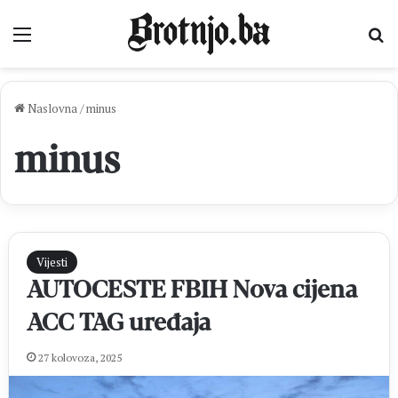
Izbornik
Pr
Naslovna
/
minus
minus
Vijesti
AUTOCESTE FBIH Nova cijena
ACC TAG uređaja
27 kolovoza, 2025