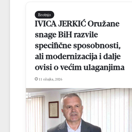
Brotnjo
IVICA JERKIĆ Oružane
snage BiH razvile
specifične sposobnosti,
ali modernizacija i dalje
ovisi o većim ulaganjima
K
r
e
11 ožujka, 2026
h
i
n
prije 1 dan
G
Krehin Gradac i
r
izborili finale 
a
Čitluk – Brotnjo
d
a