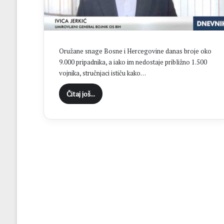
c
i
D
o
n
Oružane snage Bosne i Hercegovine danas broje oko
j
9.000 pripadnika, a iako im nedostaje približno 1.500
i
vojnika, stručnjaci ističu kako…
H
a
Čitaj još...
m
z
i
ć
i
i
z
b
o
r
i
l