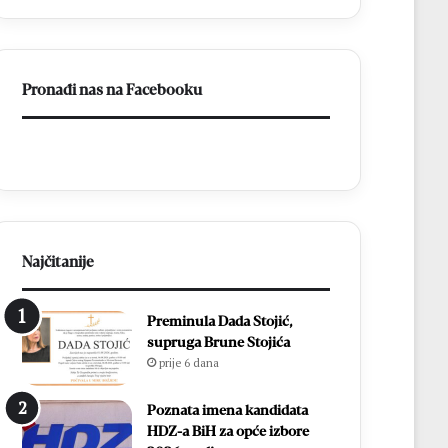
s
v
d
l
v
a
i
d
Pronađi nas na Facebooku
j
a
e
o
p
N
o
e
b
r
j
e
e
t
d
v
e
u
Najčitanije
:
i
E
n
Preminula Dada Stojić,
m
a
supruga Brune Stojića
i
s
prije 6 dana
l
t
i
a
e
v
Poznata imena kandidata
S
i
HDZ-a BiH za opće izbore