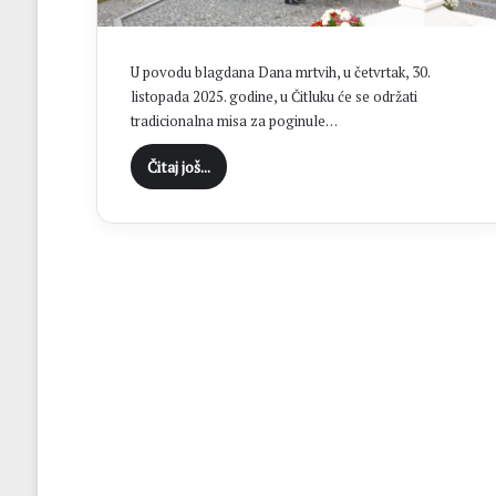
H
N
K
U povodu blagdana Dana mrtvih, u četvrtak, 30.
S
listopada 2025. godine, u Čitluku će se održati
t
tradicionalna misa za poginule…
o
l
Čitaj još...
a
c
u
f
i
n
a
l
u
K
u
p
a
N