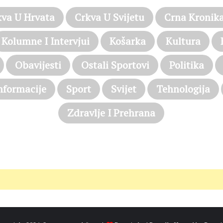
kva U Hrvata
Crkva U Svijetu
Crna Kronik
Kolumne I Intervjui
Košarka
Kultura
Obavijesti
Ostali Sportovi
Politika
nformacije
Sport
Svijet
Tehnologija
Zdravlje I Prehrana