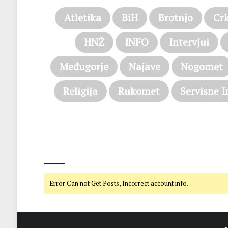
Atletika
BiH
Brotnjo
Cr
HNŽ
INFO
Intervjui
Međugorje
Najave
Nogomet
Religija
Rukomet
Servisne I
@on Twitter
Error Can not Get Posts, Incorrect account info.