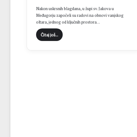
c
Nakon uskrsnih blagdana, u župi sv. Jakova u
i
Međugorju započeli su radovi na obnovi vanjskog
D
oltara, jednog od ključnih prostora…
o
n
Čitaj još...
j
i
H
a
m
z
i
ć
i
i
z
b
o
r
i
l