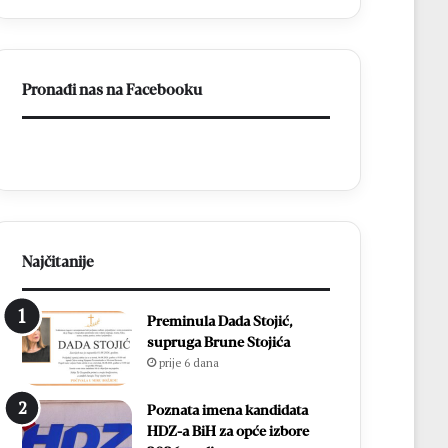
s
v
d
l
v
a
i
d
Pronađi nas na Facebooku
j
a
e
o
p
N
o
e
b
r
j
e
e
t
d
v
e
u
Najčitanije
:
i
E
n
Preminula Dada Stojić,
m
a
supruga Brune Stojića
i
s
prije 6 dana
l
t
i
a
e
v
Poznata imena kandidata
S
i
HDZ-a BiH za opće izbore