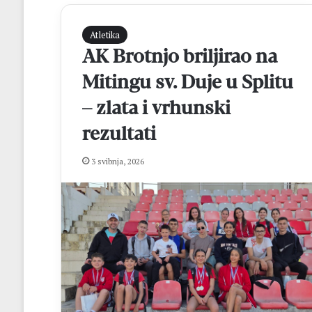
Atletika
AK Brotnjo briljirao na
Mitingu sv. Duje u Splitu
– zlata i vrhunski
rezultati
V
3 svibnja, 2026
e
l
i
k
i
prije 1 dan
p
Veliki povratak
o
Zvonimir Ćavar
v
poznatom dresu
r
a