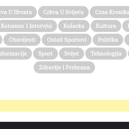
kva U Hrvata
Crkva U Svijetu
Crna Kronik
Kolumne I Intervjui
Košarka
Kultura
Obavijesti
Ostali Sportovi
Politika
nformacije
Sport
Svijet
Tehnologija
Zdravlje I Prehrana