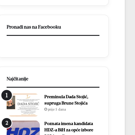
p
c
r
i
o
D
s
o
Pronađi nas na Facebooku
l
n
a
j
v
i
l
H
j
a
e
m
n
z
1
i
8
ć
Najčitanije
.
i
D
i
Preminula Dada Stojić,
a
z
supruga Brune Stojića
n
b
prije 5 dana
B
o
l
r
i
i
Poznata imena kandidata
z
l
HDZ-a BiH za opće izbore