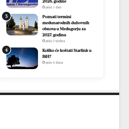
a
i
2026. godine
n
f
prije 1 dan
a
i
Poznati termini
c
n
međunarodnih duhovnih
a
a
obnova u Međugorju za
l
2027. godinu
e
prije 2 tjedna
M
N
Koliko će koštati Starlink u
L
BiH?
M
prije 6 dana
Z
o
p
ć
i
n
e
Č
i
t
l