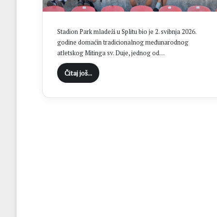
t
a
k
Stadion Park mladeži u Splitu bio je 2. svibnja 2026.
u
godine domaćin tradicionalnog međunarodnog
M
atletskog Mitinga sv. Duje, jednog od…
N
K
Čitaj još...
B
r
o
t
n
j
o
:
Z
v
o
n
i
m