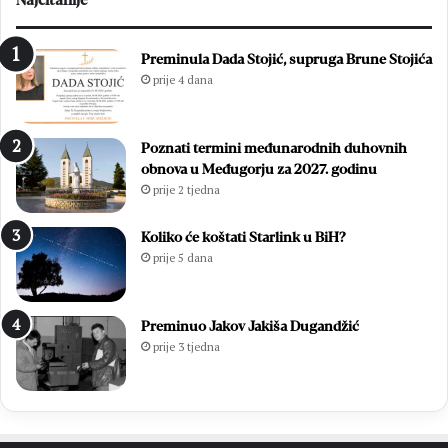
i
r
t
i
i
j
Preminula Dada Stojić, supruga Brune Stojića
s
a
prije 4 dana
u
v
ć
e
a
z
Poznati termini međunarodnih duhovnih
m
a
obnova u Međugorju za 2027. godinu
l
t
prije 2 tjedna
a
e
d
č
i
a
Koliko će koštati Starlink u BiH?
h
j
prije 5 dana
,
s
v
o
i
m
Preminuo Jakov Jakiša Dugandžić
š
m
prije 3 tjedna
e
e
o
l
d
i
7
e
0
r