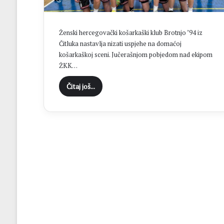
c
i
D
Ženski hercegovački košarkaški klub Brotnjo ’94 iz
o
Čitluka nastavlja nizati uspjehe na domaćoj
n
košarkaškoj sceni. Jučerašnjom pobjedom nad ekipom
j
ŽKK…
i
H
Čitaj još...
a
m
z
i
ć
i
i
z
b
o
r
i
l