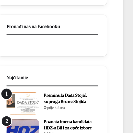
s
v
d
l
v
a
i
d
Pronađi nas na Facebooku
j
a
e
o
p
N
o
e
b
r
j
e
e
t
d
v
e
u
Najčitanije
:
i
E
n
Preminula Dada Stojić,
m
a
supruga Brune Stojića
i
s
prije 6 dana
l
t
i
a
e
v
Poznata imena kandidata
S
i
HDZ-a BiH za opće izbore