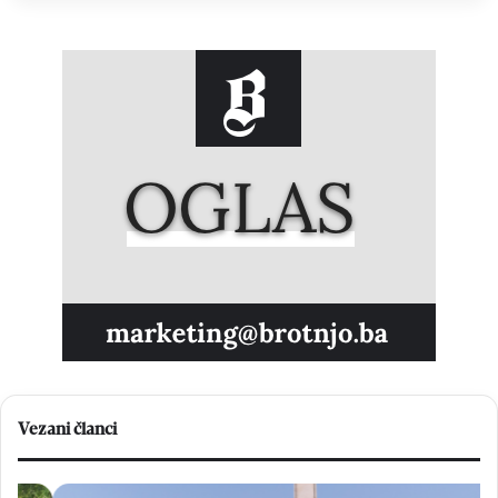
Vezani članci
F
O