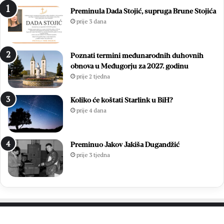
s
m
Preminula Dada Stojić, supruga Brune Stojića
l
i
prije 3 dana
a
z
v
b
i
o
Poznati termini međunarodnih duhovnih
o
r
obnova u Međugorju za 2027. godinu
z
i
prije 2 tjedna
a
m
v
a
r
2
Koliko će koštati Starlink u BiH?
š
0
prije 4 dana
n
2
u
6
m
.
Preminuo Jakov Jakiša Dugandžić
i
:
prije 3 tjedna
s
O
u
t
3
i
7
s
.
a
M
k