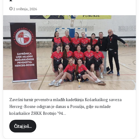
2 svibnja, 2026
Završni turnir prvenstva mlađih kadetkinja Košarkaškog saveza
Herceg-Bosne odigran je danas u Posušju, gdje su mlade
košarkašice ŽHKK Brotnjo ’94…
Čitaj još...