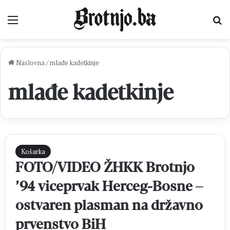
Izbornik
Pr
Naslovna
/
mlađe kadetkinje
mlađe kadetkinje
Košarka
FOTO/VIDEO ŽHKK Brotnjo
’94 viceprvak Herceg-Bosne –
ostvaren plasman na državno
prvenstvo BiH