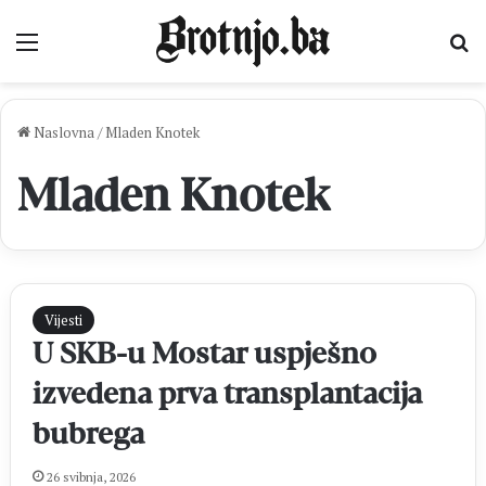
Izbornik
Pr
Naslovna
/
Mladen Knotek
Mladen Knotek
Vijesti
U SKB-u Mostar uspješno
izvedena prva transplantacija
bubrega
26 svibnja, 2026