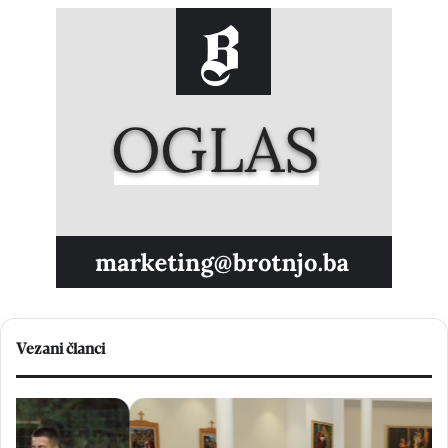
Vezani članci
U
K
B
r