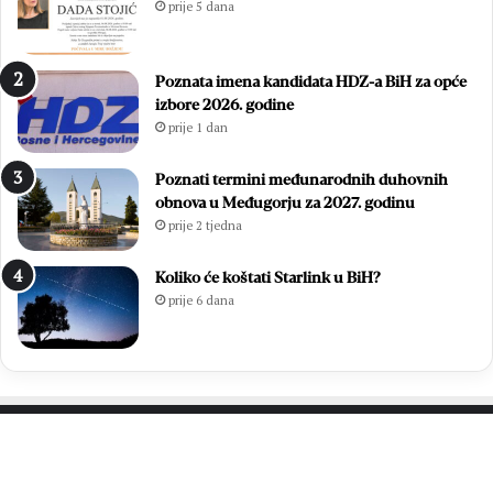
prije 5 dana
.
i
D
i
a
z
Poznata imena kandidata HDZ-a BiH za opće
n
b
izbore 2026. godine
B
o
prije 1 dan
l
r
i
i
z
l
Poznati termini međunarodnih duhovnih
a
i
obnova u Međugorju za 2027. godinu
n
f
prije 2 tjedna
a
i
c
n
Koliko će koštati Starlink u BiH?
a
a
prije 6 dana
l
e
M
N
L
M
Z
PROČITAJTE JOŠ…
o