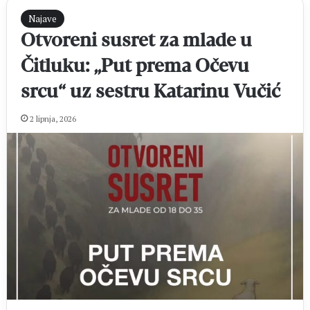
Najave
Otvoreni susret za mlade u
Čitluku: „Put prema Očevu
srcu“ uz sestru Katarinu Vučić
2 lipnja, 2026