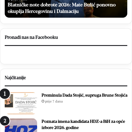
Blatničke note dobrote 2026: Mate Bulić ponovno
e
L
n
okuplja Hercegovinu i Dalmaciju
u
o
k
t
a
e
J
d
u
Pronađi nas na Facebooku
o
r
b
i
r
č
o
i
t
ć
e
s
Najčitanije
2
j
0
a
2
j
Preminula Dada Stojić, supruga Brune Stojića
6
n
prije 7 dana
:
i
M
m
a
p
Poznata imena kandidata HDZ-a BiH za opće
t
o
izbore 2026. godine
e
g