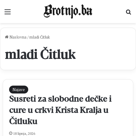
Izbornik
Pr
Naslovna
/
mladi Čitluk
mladi Čitluk
Najave
Susreti za slobodne dečke i
cure u crkvi Krista Kralja u
Čitluku
18 lipnja, 2026