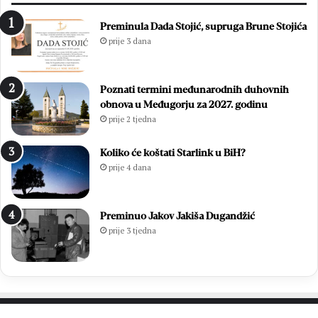
d
i
s
m
Preminula Dada Stojić, supruga Brune Stojića
l
i
prije 3 dana
a
z
v
b
i
o
Poznati termini međunarodnih duhovnih
o
r
obnova u Međugorju za 2027. godinu
z
i
prije 2 tjedna
a
m
v
a
r
2
Koliko će koštati Starlink u BiH?
š
0
prije 4 dana
n
2
u
6
m
.
Preminuo Jakov Jakiša Dugandžić
i
:
prije 3 tjedna
s
O
u
t
3
i
7
s
.
a
M
k