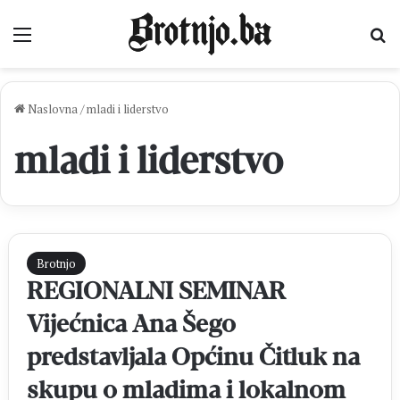
Izbornik
Pr
Naslovna
/
mladi i liderstvo
mladi i liderstvo
Brotnjo
REGIONALNI SEMINAR
Vijećnica Ana Šego
predstavljala Općinu Čitluk na
skupu o mladima i lokalnom