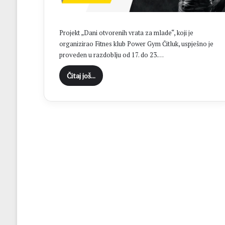
e
s
t
Projekt „Dani otvorenih vrata za mlade“, koji je
u
organizirao Fitnes klub Power Gym Čitluk, uspješno je
d
proveden u razdoblju od 17. do 23.…
e
s
Čitaj još...
e
c
i
t
i
s
u
ć
a
m
l
a
d
i