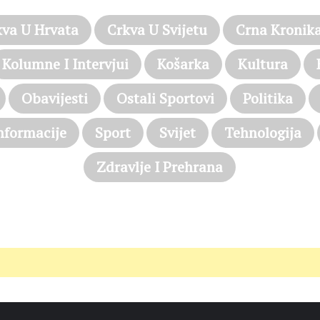
kva U Hrvata
Crkva U Svijetu
Crna Kronik
Kolumne I Intervjui
Košarka
Kultura
Obavijesti
Ostali Sportovi
Politika
nformacije
Sport
Svijet
Tehnologija
Zdravlje I Prehrana