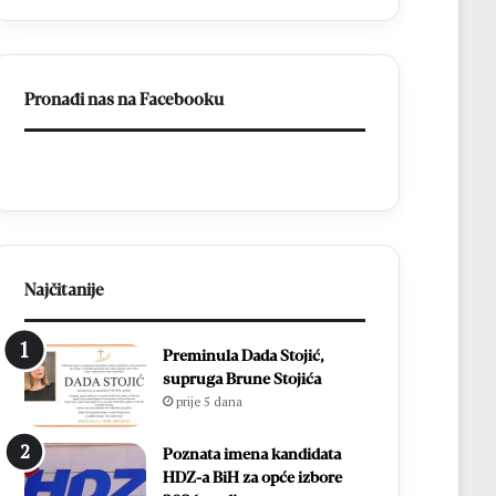
c
l
i
i
D
e
o
S
Pronađi nas na Facebooku
n
t
j
o
i
j
H
i
a
ć
m
b
z
r
i
i
ć
l
Najčitanije
i
j
i
i
Preminula Dada Stojić,
z
r
supruga Brune Stojića
b
a
prije 5 dana
o
l
r
a
i
u
Poznata imena kandidata
l
v
HDZ-a BiH za opće izbore