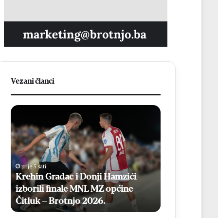
Vezani članci
K
B
r
r
e
o
h
ć
i
a
n
n
prije 5 sati
prije 21 sat
G
k
Krehin Gradac i Donji Hamzići
Broćanka Emil
r
a
izborili finale MNL MZ općine
velikoj pobj
a
E
Čitluk – Brotnjo 2026.
Brazilom
d
m
a
i