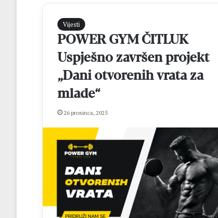
Vijesti
POWER GYM ČITLUK
Uspješno završen projekt
„Dani otvorenih vrata za
mlade“
N
26 prosinca, 2025
a
3
7
.
M
prije 1 dan
l
Na 37. Mladifestu
a
mladih, više od 
d
biskupa
i
f