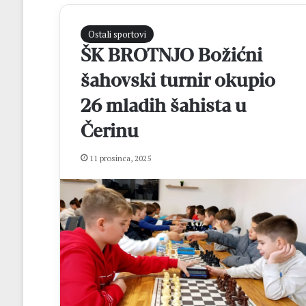
Ostali sportovi
ŠK BROTNJO Božićni
šahovski turnir okupio
26 mladih šahista u
Čerinu
M
11 prosinca, 2025
a
t
e
j
R
prije 8 sati
o
Matej Rozić: “Cil
z
osvajanje lige i 
i
FBiH
ć
: