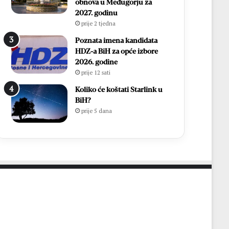
i
h
obnova u Međugorju za
r
,
2027. godinu
Ć
v
prije 2 tjedna
a
i
Poznata imena kandidata
v
š
HDZ-a BiH za opće izbore
a
e
2026. godine
r
o
prije 12 sati
p
d
o
7
Koliko će koštati Starlink u
n
0
BiH?
o
0
prije 5 dana
v
s
n
v
o
e
u
ć
p
e
o
n
z
i
n
k
a
a
t
i
o
1