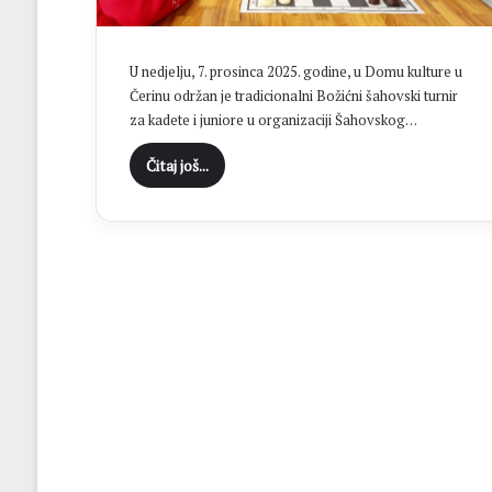
“
C
i
U nedjelju, 7. prosinca 2025. godine, u Domu kulture u
l
Čerinu održan je tradicionalni Božićni šahovski turnir
j
za kadete i juniore u organizaciji Šahovskog…
B
r
Čitaj još...
o
t
n
j
a
j
e
o
s
v
a
j
a
n