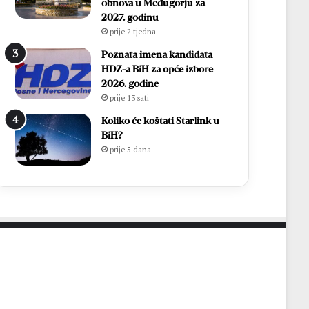
i
h
obnova u Međugorju za
r
,
2027. godinu
Ć
v
prije 2 tjedna
a
i
Poznata imena kandidata
v
š
HDZ-a BiH za opće izbore
a
e
2026. godine
r
o
prije 13 sati
p
d
o
7
Koliko će koštati Starlink u
n
0
BiH?
o
0
prije 5 dana
v
s
n
v
o
e
u
ć
p
e
o
n
z
i
n
k
a
a
t
i
o
1