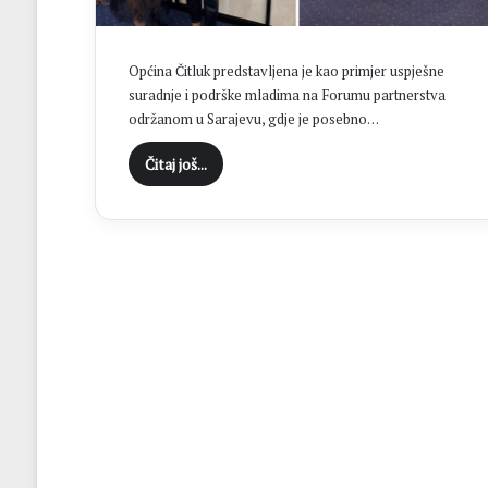
“
C
i
Općina Čitluk predstavljena je kao primjer uspješne
l
suradnje i podrške mladima na Forumu partnerstva
j
održanom u Sarajevu, gdje je posebno…
B
r
Čitaj još...
o
t
n
j
a
j
e
o
s
v
a
j
a
n