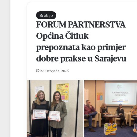
Brotnjo
FORUM PARTNERSTVA
Općina Čitluk
prepoznata kao primjer
dobre prakse u Sarajevu
M
22 listopada, 2025
a
t
e
j
R
prije 9 sati
o
Matej Rozić: “Cil
z
osvajanje lige i 
i
FBiH
ć
: