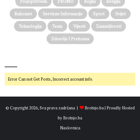
Poljoprivreda
PROMO
Regija
Religija
e
v
l
o
Rukomet
Servisne Informacije
Sport
Svijet
a
z
s
a
Tehnologija
Tenis
Vijesti
Zanimljivosti
l
o
Zdravlje I Prehrana
b
o
d
@on Twitter
u
,
a
Error Can not Get Posts, Incorrect account info.
B
i
H
o
© Copyright 2026, Sva prava zadržana |
Brotnjo.ba
| Proudly Hosted
t
v
by
Brotnjo.ba
o
Naslovnica
r
i