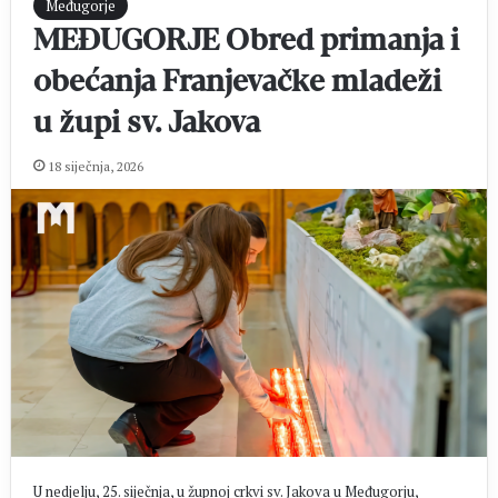
Međugorje
MEĐUGORJE Obred primanja i
obećanja Franjevačke mladeži
u župi sv. Jakova
18 siječnja, 2026
U nedjelju, 25. siječnja, u župnoj crkvi sv. Jakova u Međugorju,