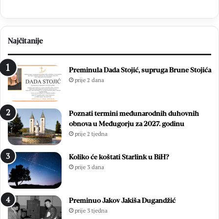
o
f
b
s
l
k
j
i
Najčitanije
e
p
t
r
n
e
Preminula Dada Stojić, supruga Brune Stojića
i
g
prije 2 dana
c
l
u
e
O
d
Poznati termini međunarodnih duhovnih
l
i
obnova u Međugorju za 2027. godinu
u
:
prije 2 tjedna
j
O
e
n
:
l
Koliko će koštati Starlink u BiH?
P
i
prije 3 dana
o
n
b
e
j
p
Preminuo Jakov Jakiša Dugandžić
e
r
prije 3 tjedna
d
i