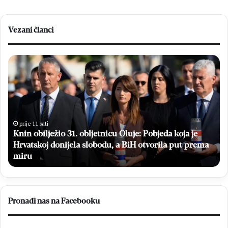
Vezani članci
K
B
n
e
i
s
n
p
o
l
b
a
i
t
prije 11 sati
Knin obilježio 31. obljetnicu Oluje: Pobjeda koja je
l
n
Hrvatskoj donijela slobodu, a BiH otvorila put prema
j
i
e
miru
m
ž
a
i
m
o
o
3
g
Pronađi nas na Facebooku
1
r
.
a