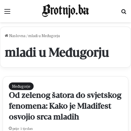
Izbornik
Pr
Naslovna
/
mladi u Međugorju
mladi u Međugorju
Međugorje
Od zelenog šatora do svjetskog
fenomena: Kako je Mladifest
osvojio srca mladih
prije 1 tjedan